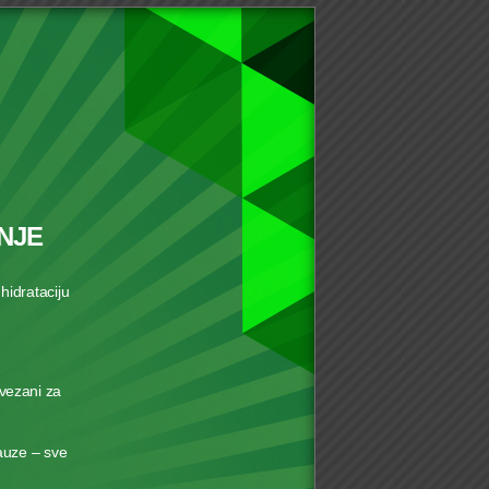
NJE
hidrataciju
 vezani za
pauze – sve