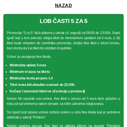
NAZAD
LOB ČASTI 5 ZA 5
Promocija “5 za 5“ biće aktivna u utorak (4. avgust) od 09:00 do 23:00h. Svaki
igrač koji u tom periodu odigra tiket sa minimalnom uplatom od 5 eura, a čiji
tiket bude obrađen do završetka promocije, dobija free tiket u istom iznosu,
bez obzira da li je tiket bio dobitan ili gubitan.
Uslovi za osvajanje free tiketa:
Minimalna uplata 5 eura
Minimum tri para na tiketu
Minimalna kvota po paru 1.4
Tiket mora biti obrađen u utorak do 23:00h
Kešaut i sistemski tiketi ne učestvuju u promociji
Nakon što ispunite sve uslove, free tiket u iznosu od 5 eura biće uplaćen u
roku od sat vremena nakon obrade, sa istim uslovima odigravanja.
Svi igrači koji ispune uslove dobiće poklon u vidu free tiketa koji je potrebno
aktivirati u sekciji “Pokloni”.
Nakon odabira parova, free tiket se aktivira klikom na dugme “Primijeni